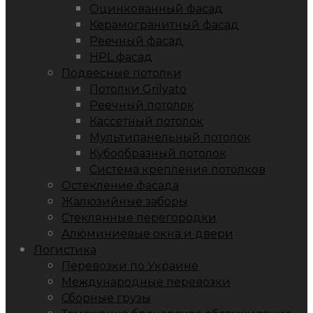
Оцинкованный фасад
Керамогранитный фасад
Реечный фасад
HPL фасад
Подвесные потолки
Потолки Grilyato
Реечный потолок
Кассетный потолок
Мультипанельный потолок
Кубообразный потолок
Система крепления потолков
Остекление фасада
Жалюзийные заборы
Стеклянные перегородки
Алюминиевые окна и двери
Логистика
Перевозки по Украине
Международные перевозки
Сборные грузы