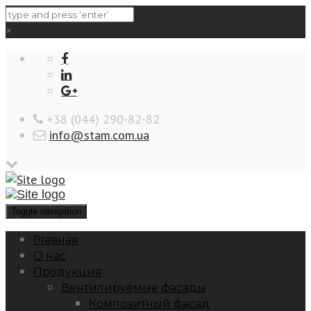
×
‎+38 (044) 290-82-82
info@stam.com.ua
Toggle navigation
Главная
О нас
Продукция
Вентилируемые фасады
Композитный фасад