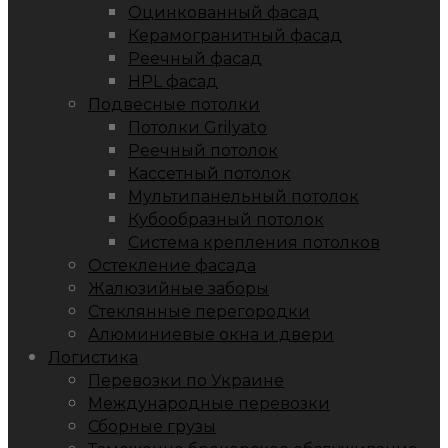
Оцинкованный фасад
Керамогранитный фасад
Реечный фасад
HPL фасад
Подвесные потолки
Потолки Grilyato
Реечный потолок
Кассетный потолок
Мультипанельный потолок
Кубообразный потолок
Система крепления потолков
Остекление фасада
Жалюзийные заборы
Стеклянные перегородки
Алюминиевые окна и двери
Логистика
Перевозки по Украине
Международные перевозки
Сборные грузы