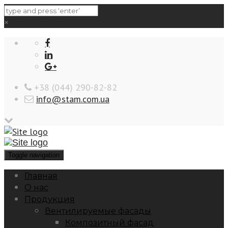
×
‎+38 (044) 290-82-82
info@stam.com.ua
Toggle navigation
Главная
О нас
Продукция
Вентилируемые фасады
Композитный фасад