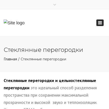
×
‎+38 (044) 290-82-82
Togg
info@stam.com.ua
navi
Стеклянные перегородки
Главная
Стеклянные перегородки
Стеклянные перегородки и цельностеклянные
перегородки
это идеальный способ разделения
пространства при сохранении максимальной
прозрачности и высокой звуко и теплоизоляции.