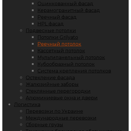
Оцинкованный фасад
Керамогранитный фасад
Реечный фасад
HPL фасад
Подвесные потолки
Потолки Grilyato
Реечный потолок
Кассетный потолок
Мультипанельный потолок
Кубообразный потолок
Система крепления потолков
Остекление фасада
Жалюзийные заборы
Стеклянные перегородки
Алюминиевые окна и двери
Логистика
Перевозки по Украине
Международные перевозки
Сборные грузы