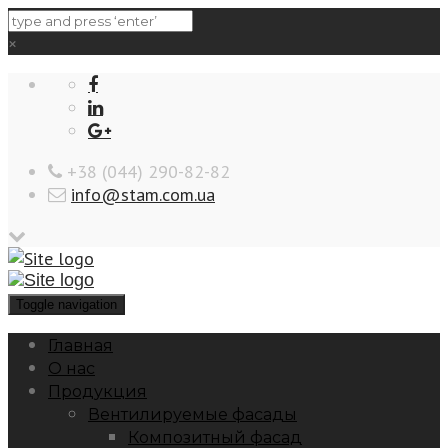
×
‎+38 (044) 290-82-82
info@stam.com.ua
Toggle navigation
Главная
О нас
Продукция
Вентилируемые фасады
Композитный фасад