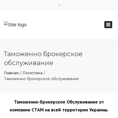
×
‎+38 (044) 290-82-82
Togg
info@stam.com.ua
navi
Таможенно брокерское
обслуживание
Главная
Логистика
Таможенно брокерское обслуживание
Таможенно-Брокерское Обслуживание от
компании СТАМ на всей территории Украины.