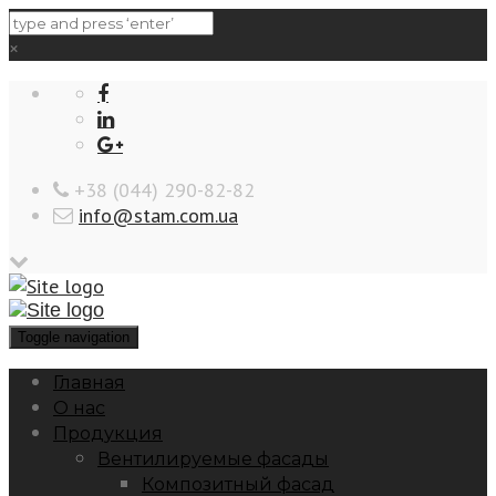
×
‎+38 (044) 290-82-82
info@stam.com.ua
Toggle navigation
Главная
О нас
Продукция
Вентилируемые фасады
Композитный фасад