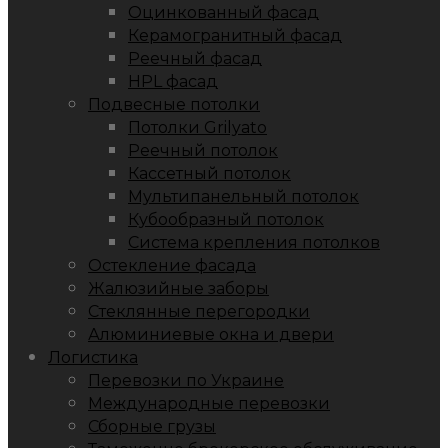
Оцинкованный фасад
Керамогранитный фасад
Реечный фасад
HPL фасад
Подвесные потолки
Потолки Grilyato
Реечный потолок
Кассетный потолок
Мультипанельный потолок
Кубообразный потолок
Система крепления потолков
Остекление фасада
Жалюзийные заборы
Стеклянные перегородки
Алюминиевые окна и двери
Логистика
Перевозки по Украине
Международные перевозки
Сборные грузы